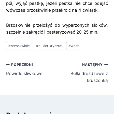
pół, wyjąć pestkę, jeżeli pestka nie chce odejść
wówczas brzoskwinie przekroić na 4 ćwiartki.
Brzoskwinie przełożyć do wyparzonych słoików,
szczelnie zakręcić i pasteryzować 20-25 min.
Tagi
#
brzoskwinie
#
cukier kryształ
#
woda
wpisu:
Nawigacja
POPRZEDNI
NASTĘPNY
Powidło śliwkowe
Bułki drożdżowe z
wpisu
kruszonką