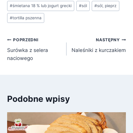
#
śmietana 18 % lub jogurt grecki
#
sól
#
sól, pieprz
#
tortilla pszenna
Nawigacja
POPRZEDNI
NASTĘPNY
Surówka z selera
Naleśniki z kurczakiem
wpisu
naciowego
Podobne wpisy