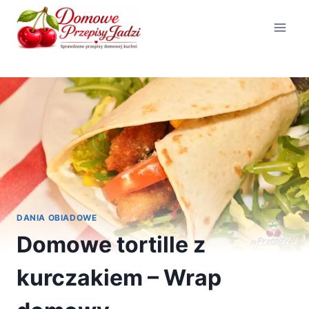
Przejdź
do
treści
DANIA OBIADOWE
Domowe tortille z
kurczakiem – Wrap