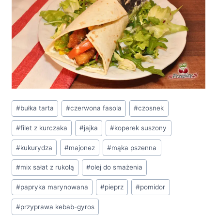
Tagi
#
bułka tarta
#
czerwona fasola
#
czosnek
wpisu:
#
filet z kurczaka
#
jajka
#
koperek suszony
#
kukurydza
#
majonez
#
mąka pszenna
#
mix sałat z rukolą
#
olej do smażenia
#
papryka marynowana
#
pieprz
#
pomidor
#
przyprawa kebab-gyros