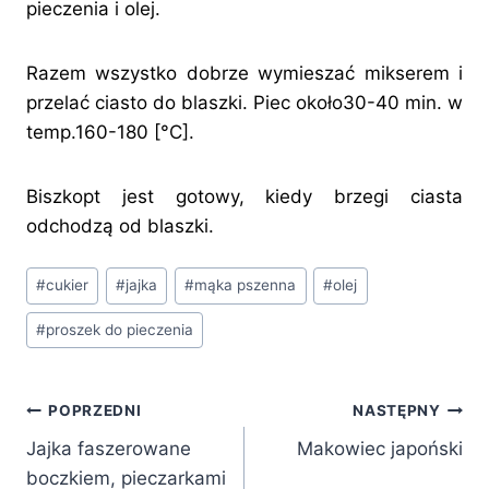
pieczenia i olej.
Razem wszystko dobrze wymieszać mikserem i
przelać ciasto do blaszki. Piec około30-40 min. w
temp.160-180 [°C].
Biszkopt jest gotowy, kiedy brzegi ciasta
odchodzą od blaszki.
Tagi
#
cukier
#
jajka
#
mąka pszenna
#
olej
wpisu:
#
proszek do pieczenia
Nawigacja
POPRZEDNI
NASTĘPNY
Jajka faszerowane
Makowiec japoński
wpisu
boczkiem, pieczarkami