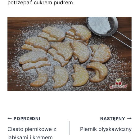
potrzepać cukrem pudrem.
Nawigacja
POPRZEDNI
NASTĘPNY
Ciasto piernikowe z
Piernik błyskawiczny
wpisu
jabłkami i kremem