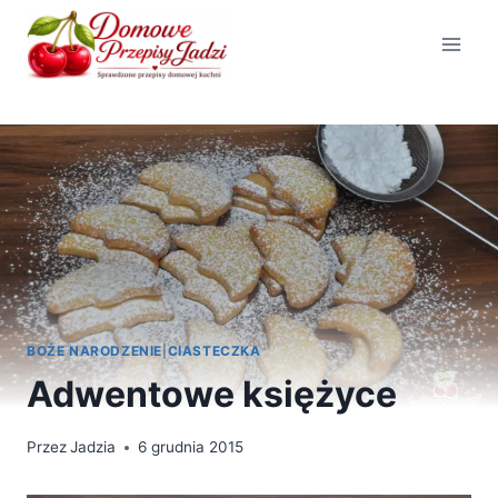
Przejdź
do
treści
BOŻE NARODZENIE
|
CIASTECZKA
Adwentowe księżyce
Przez
Jadzia
6 grudnia 2015