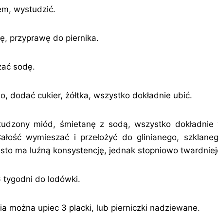
em, wystudzić.
, przyprawę do piernika.
zać sodę.
o, dodać cukier, żółtka, wszystko dokładnie ubić.
udzony miód, śmietanę z sodą, wszystko dokładnie 
Całość wymieszać i przełożyć do glinianego, szklaneg
iasto ma luźną konsystencję, jednak stopniowo twardnie
 tygodni do lodówki.
a można upiec 3 placki, lub pierniczki nadziewane.