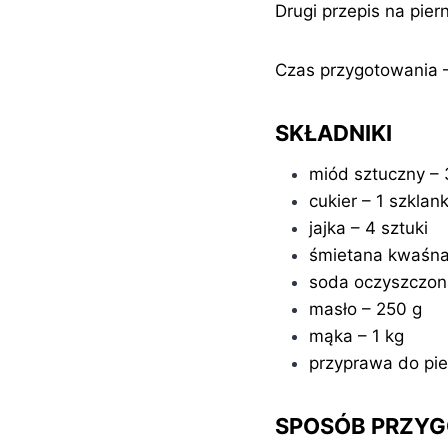
Drugi przepis na pier
Czas przygotowania 
SKŁADNIKI
miód sztuczny –
cukier – 1 szklan
jajka – 4 sztuki
śmietana kwaśna 
soda oczyszczona
masło – 250 g
mąka – 1 kg
przyprawa do pier
SPOSÓB PRZY