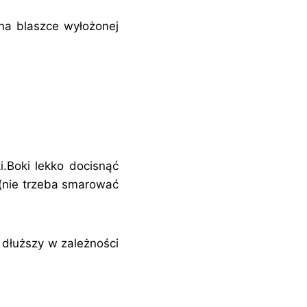
na blaszce wyłożonej
i.Boki lekko docisnąć
i (nie trzeba smarować
 dłuższy w zależności