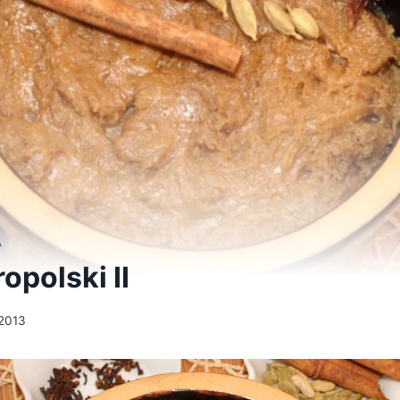
A
ropolski II
 2013