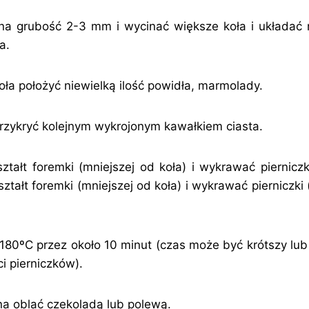
na grubość 2-3 mm i wycinać większe koła i układać 
a.
ła położyć niewielką ilość powidła, marmolady.
rzykryć kolejnym wykrojonym kawałkiem ciasta.
ztałt foremki (mniejszej od koła) i wykrawać pierniczk
ztałt foremki (mniejszej od koła) i wykrawać pierniczk
180ºC przez około 10 minut (czas może być krótszy lub
ci pierniczków).
a oblać czekoladą lub polewą.