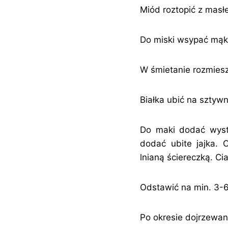
Miód roztopić z masł
Do miski wsypać mąkę
W śmietanie rozmies
Białka ubić na sztywn
Do maki dodać wyst
dodać ubite jajka. 
lnianą ściereczką. C
Odstawić na min. 3-6
Po okresie dojrzewani