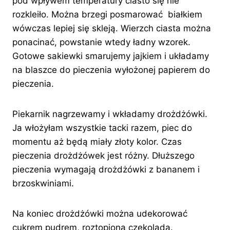
pod wpływem temperatury ciasto się nie
rozkleiło. Można brzegi posmarować białkiem
wówczas lepiej się skleją. Wierzch ciasta można
ponacinać, powstanie wtedy ładny wzorek.
Gotowe sakiewki smarujemy jajkiem i układamy
na blaszce do pieczenia wyłożonej papierem do
pieczenia.
Piekarnik nagrzewamy i wkładamy drożdżówki.
Ja włożyłam wszystkie tacki razem, piec do
momentu aż będą miały złoty kolor. Czas
pieczenia drożdżówek jest różny. Dłuższego
pieczenia wymagają drożdżówki z bananem i
brzoskwiniami.
Na koniec drożdżówki można udekorować
cukrem pudrem, roztopioną czekoladą.