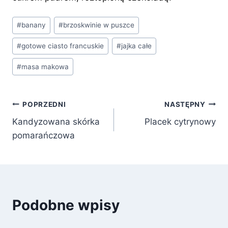
Tagi
#
banany
#
brzoskwinie w puszce
wpisu:
#
gotowe ciasto francuskie
#
jajka całe
#
masa makowa
Nawigacja
POPRZEDNI
NASTĘPNY
Kandyzowana skórka
Placek cytrynowy
wpisu
pomarańczowa
Podobne wpisy