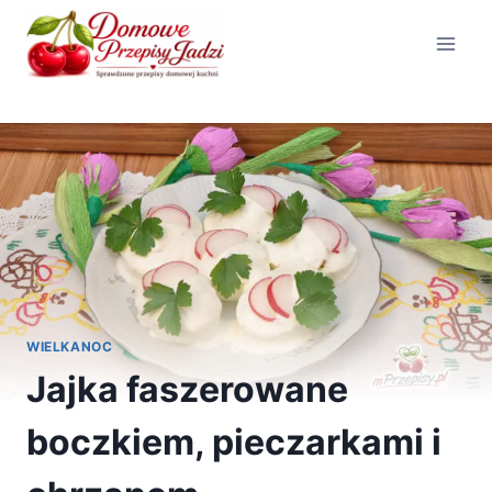
Przejdź
do
treści
WIELKANOC
Jajka faszerowane
boczkiem, pieczarkami i