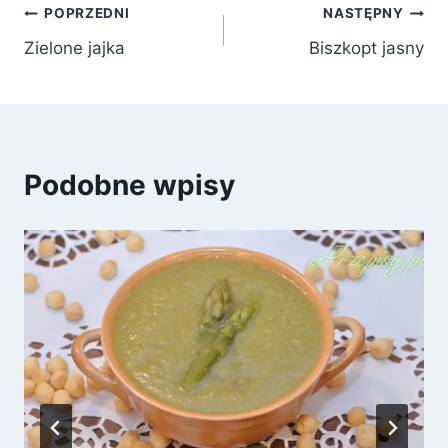
Nawigacja
POPRZEDNI
NASTĘPNY
Zielone jajka
Biszkopt jasny
wpisu
Podobne wpisy