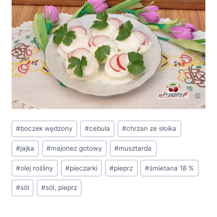
Tagi
#
boczek wędzony
#
cebula
#
chrzan ze słoika
wpisu:
#
jajka
#
majonez gotowy
#
musztarda
#
olej rośliny
#
pieczarki
#
pieprz
#
śmietana 18 %
#
sól
#
sól, pieprz