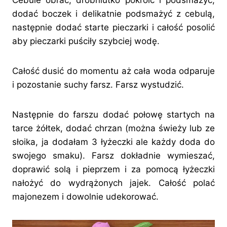
Cebule obrać, drobniutko pokroić i podsmażyć,
dodać boczek i delikatnie podsmażyć z cebulą,
następnie dodać starte pieczarki i całość posolić
aby pieczarki puściły szybciej wodę.
Całość dusić do momentu aż cała woda odparuje
i pozostanie suchy farsz. Farsz wystudzić.
Następnie do farszu dodać połowę startych na
tarce żółtek, dodać chrzan (można świeży lub ze
słoika, ja dodałam 3 łyżeczki ale każdy doda do
swojego smaku). Farsz dokładnie wymieszać,
doprawić solą i pieprzem i za pomocą łyżeczki
nałożyć do wydrążonych jajek. Całość polać
majonezem i dowolnie udekorować.