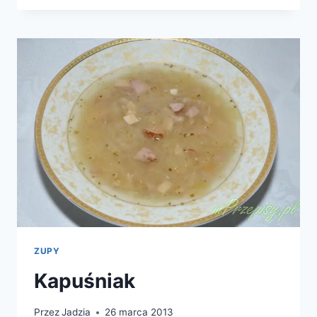
POMARAŃCZACH
Z
TYMIANKIEM
I
MIODEM
ZUPY
Kapuśniak
Przez
Jadzia
26 marca 2013