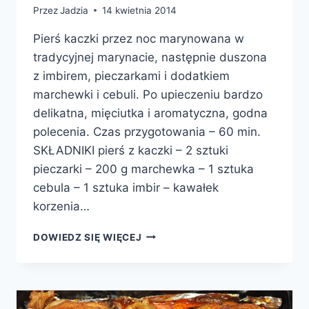
Przez
Jadzia
14 kwietnia 2014
Pierś kaczki przez noc marynowana w
tradycyjnej marynacie, następnie duszona
z imbirem, pieczarkami i dodatkiem
marchewki i cebuli. Po upieczeniu bardzo
delikatna, mięciutka i aromatyczna, godna
polecenia. Czas przygotowania – 60 min.
SKŁADNIKI pierś z kaczki – 2 sztuki
pieczarki – 200 g marchewka – 1 sztuka
cebula – 1 sztuka imbir – kawałek
korzenia…
PIERŚ
DOWIEDZ SIĘ WIĘCEJ
KACZKI
Z
IMBIREM,
PIECZARKAMI
I