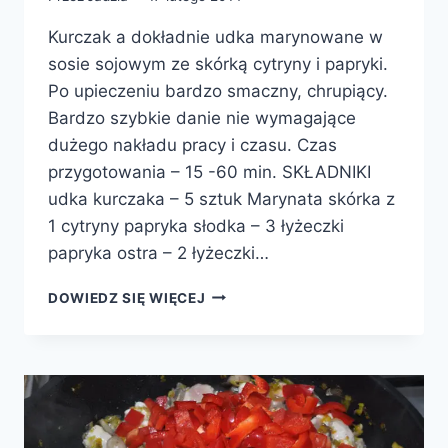
Kurczak a dokładnie udka marynowane w
sosie sojowym ze skórką cytryny i papryki.
Po upieczeniu bardzo smaczny, chrupiący.
Bardzo szybkie danie nie wymagające
dużego nakładu pracy i czasu. Czas
przygotowania – 15 -60 min. SKŁADNIKI
udka kurczaka – 5 sztuk Marynata skórka z
1 cytryny papryka słodka – 3 łyżeczki
papryka ostra – 2 łyżeczki…
KURCZAK
DOWIEDZ SIĘ WIĘCEJ
W
SOSIE
SOJOWYM
Z
CYTRYNĄ
I
KOLOROWYM