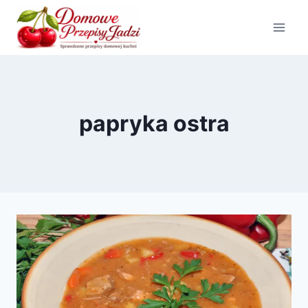
Przejdź
do
treści
papryka ostra