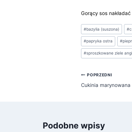
Gorący sos nakładać 
Tagi
#
bazylia (suszona)
#
c
wpisu:
#
papryka ostra
#
piep
#
sproszkowane ziele angi
Nawigacja
POPRZEDNI
Cukinia marynowana
wpisu
Podobne wpisy