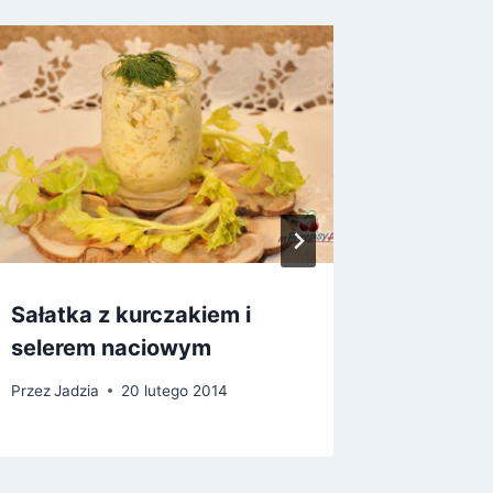
Sałatka z kurczakiem i
Ogórki
selerem naciowym
Przez
Jadz
Przez
Jadzia
20 lutego 2014