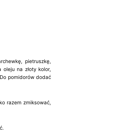
rchewkę, pietruszkę,
oleju na złoty kolor,
. Do pomidorów dodać
stko razem zmiksować,
ć.