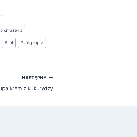
.
 do smażenia
#
sól
#
sól, pieprz
NASTĘPNY
upa krem z kukurydzy