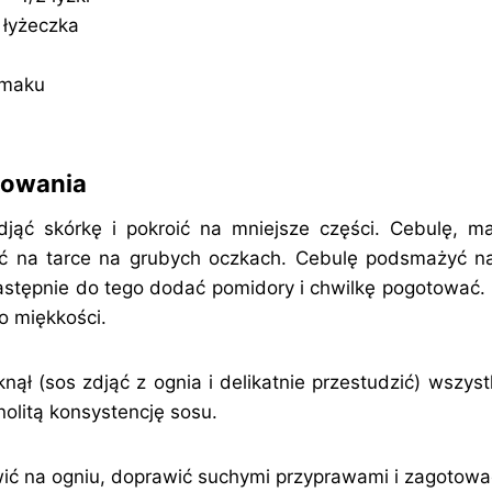
 łyżeczka
 smaku
towania
djąć skórkę i pokroić na mniejsze części. Cebulę, ma
eć na tarce na grubych oczkach. Cebulę podsmażyć na 
następnie do tego dodać pomidory i chwilkę pogotować
o miękkości.
ął (sos zdjąć z ognia i delikatnie przestudzić) wszy
nolitą konsystencję sosu.
ić na ogniu, doprawić suchymi przyprawami i zagotowa