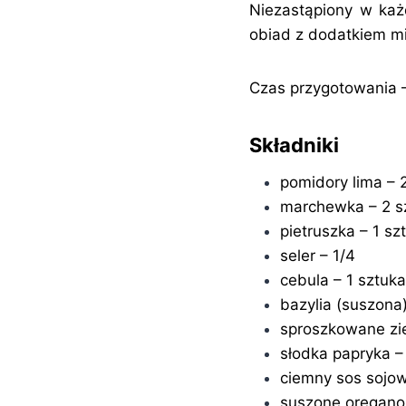
Niezastąpiony w każ
obiad z dodatkiem m
Czas przygotowania 
Składniki
pomidory lima – 
marchewka – 2 s
pietruszka – 1 sz
seler – 1/4
cebula – 1 sztuka
bazylia (suszona)
sproszkowane ziel
słodka papryka – 
ciemny sos sojowy
suszone oregano 