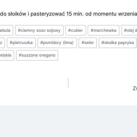
do słoików i pasteryzować 15 min. od momentu wrzenia
ebula
#
ciemny soso sojowy
#
cukier
#
marchewka
#
olej
rz
#
pietruszka
#
pomidory (lima)
#
seler
#
słodka papryka
elskie
#
suszone oregano
Z