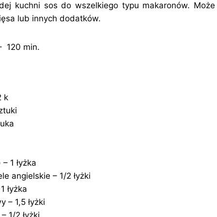
dej kuchni sos do wszelkiego typu makaronów. Może 
ięsa lub innych dodatków.
– 120 min.
2 k
ztuki
tuka
 – 1 łyżka
e angielskie – 1/2 łyżki
1 łyżka
 – 1,5 łyżki
– 1/2 łyżki