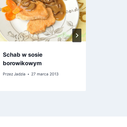
Schab w sosie
Mizeria
borowikowym
Przez
Jadz
Przez
Jadzia
27 marca 2013