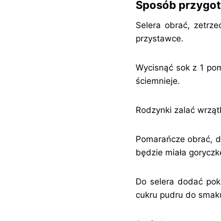
Sposób przygo
Selera obrać, zetrz
przystawce.
Wycisnąć sok z 1 pom
ściemnieje.
Rodzynki zalać wrząt
Pomarańcze obrać, do
będzie miała goryczk
Do selera dodać pok
cukru pudru do smaku,