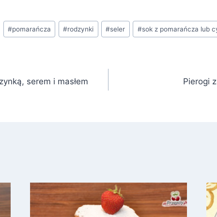
#
pomarańcza
#
rodzynki
#
seler
#
sok z pomarańcza lub c
szynką, serem i masłem
Pierogi 