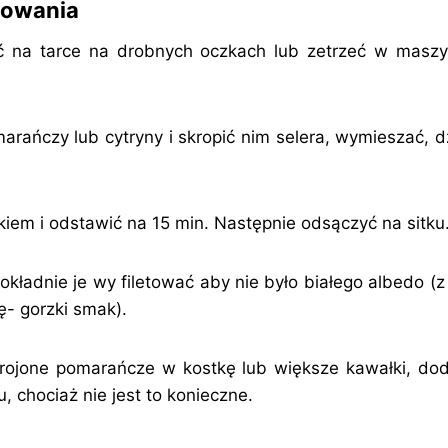
towania
eć na tarce na drobnych oczkach lub zetrzeć w masz
arańczy lub cytryny i skropić nim selera, wymieszać, d
kiem i odstawić na 15 min. Następnie odsączyć na sitku
kładnie je wy filetować aby nie było białego albedo (z
ę- gorzki smak).
rojone pomarańcze w kostkę lub większe kawałki, doda
 chociaż nie jest to konieczne.