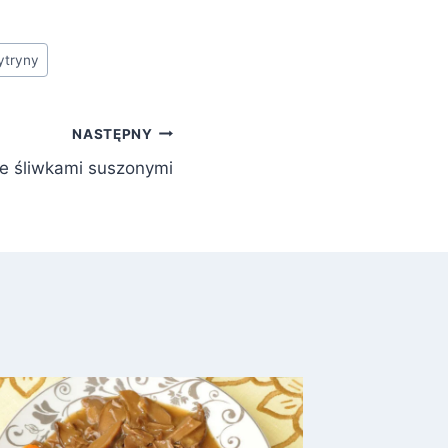
ytryny
NASTĘPNY
ze śliwkami suszonymi