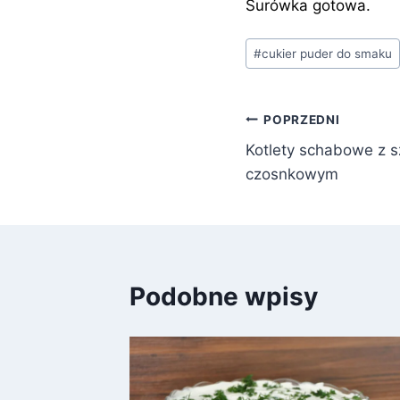
Surówka gotowa.
Tagi
#
cukier puder do smaku
wpisu:
Nawigacja
POPRZEDNI
Kotlety schabowe z 
wpisu
czosnkowym
Podobne wpisy