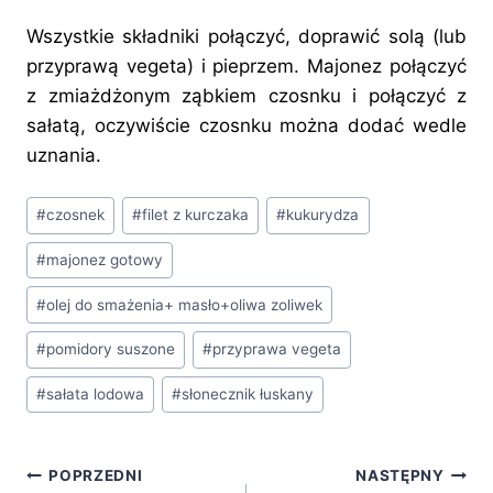
Wszystkie składniki połączyć, doprawić solą (lub
przyprawą vegeta) i pieprzem. Majonez połączyć
z zmiażdżonym ząbkiem czosnku i połączyć z
sałatą, oczywiście czosnku można dodać wedle
uznania.
Tagi
#
czosnek
#
filet z kurczaka
#
kukurydza
wpisu:
#
majonez gotowy
#
olej do smażenia+ masło+oliwa zoliwek
#
pomidory suszone
#
przyprawa vegeta
#
sałata lodowa
#
słonecznik łuskany
Nawigacja
POPRZEDNI
NASTĘPNY