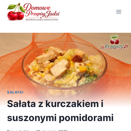
Przejdź
do
treści
SAŁATKI
Sałata z kurczakiem i
suszonymi pomidorami