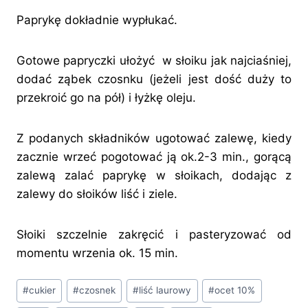
Paprykę dokładnie wypłukać.
Gotowe papryczki ułożyć w słoiku jak najciaśniej,
dodać ząbek czosnku (jeżeli jest dość duży to
przekroić go na pół) i łyżkę oleju.
Z podanych składników ugotować zalewę, kiedy
zacznie wrzeć pogotować ją ok.2-3 min., gorącą
zalewą zalać paprykę w słoikach, dodając z
zalewy do słoików liść i ziele.
Słoiki szczelnie zakręcić i pasteryzować od
momentu wrzenia ok. 15 min.
Tagi
#
cukier
#
czosnek
#
liść laurowy
#
ocet 10%
wpisu: