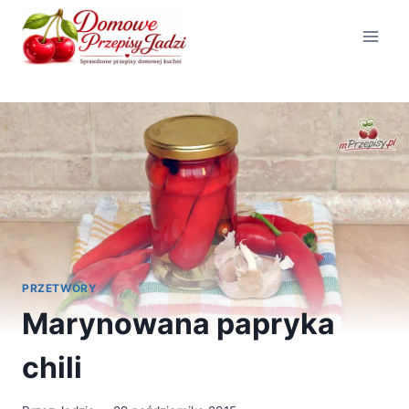
Przejdź
do
treści
PRZETWORY
Marynowana papryka
chili