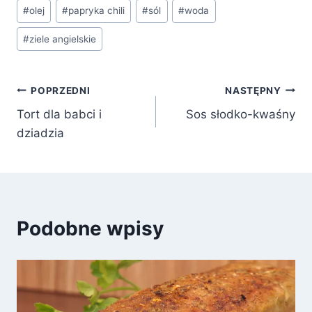
#
olej
#
papryka chili
#
sól
#
woda
#
ziele angielskie
Nawigacja
POPRZEDNI
NASTĘPNY
Tort dla babci i
Sos słodko-kwaśny
wpisu
dziadzia
Podobne wpisy