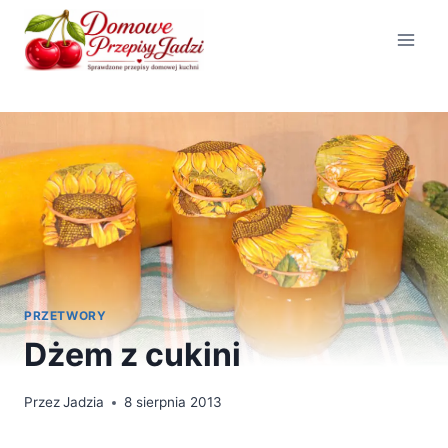
Przejdź
do
treści
PRZETWORY
Dżem z cukini
Przez
Jadzia
8 sierpnia 2013