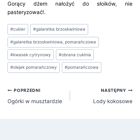
Gorący dżem nałożyć do słoików, nie
pasteryzować!.
Tagi
#
cukier
#
galaretka brzoskwiniowa
wpisu:
#
galaretka brzoskwiniowa, pomarańczowa
#
kwasek cytrynowy
#
obrana cukinia
#
olejek pomarańczowy
#
pomarańczowa
Nawigacja
POPRZEDNI
NASTĘPNY
Ogórki w musztardzie
Lody kokosowe
wpisu