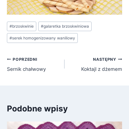
Tagi
#
brzoskwinie
#
galaretka brzoskwiniowa
wpisu:
#
serek homogenizowany waniliowy
Nawigacja
POPRZEDNI
NASTĘPNY
Sernik chałwowy
Koktajl z dżemem
wpisu
Podobne wpisy