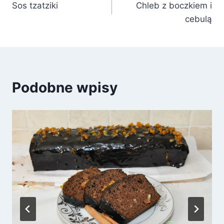
Sos tzatziki
Chleb z boczkiem i
wpisu
cebulą
Podobne wpisy