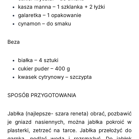
kasza manna – 1 szklanka + 2 łyżki
galaretka – 1 opakowanie
cynamon – do smaku
Beza
białka – 4 sztuki
cukier puder – 400 g
kwasek cytrynowy – szczypta
SPOSÓB PRZYGOTOWANIA
Jabłka (najlepsze- szara reneta) obrać, pozbawić
je gniazd nasiennych, można jabłka pokroić w
plasterki, zetrzeć na tarce. Jabłka przełożyć do
garnka, podlać wodą i rozsmażyć. Do jabłek