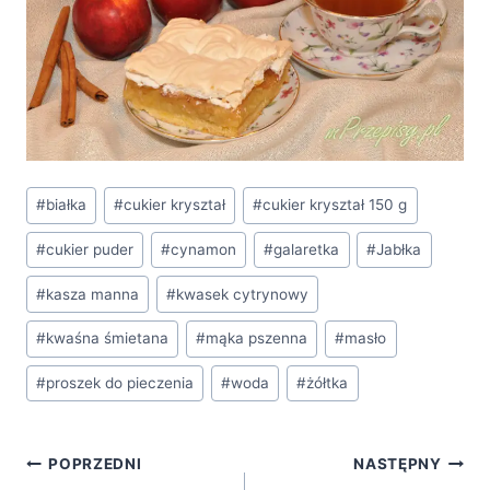
Tagi
#
białka
#
cukier kryształ
#
cukier kryształ 150 g
wpisu:
#
cukier puder
#
cynamon
#
galaretka
#
Jabłka
#
kasza manna
#
kwasek cytrynowy
#
kwaśna śmietana
#
mąka pszenna
#
masło
#
proszek do pieczenia
#
woda
#
żółtka
Nawigacja
POPRZEDNI
NASTĘPNY