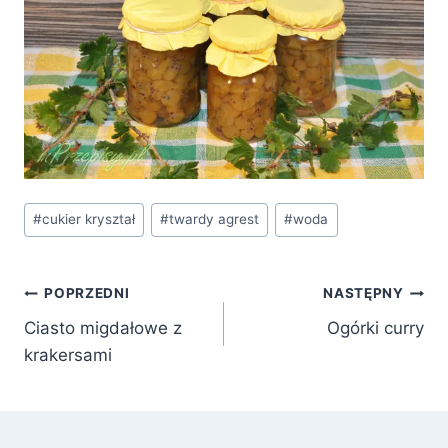
Tagi
#
cukier kryształ
#
twardy agrest
#
woda
wpisu:
Nawigacja
POPRZEDNI
NASTĘPNY
Ciasto migdałowe z
Ogórki curry
wpisu
krakersami