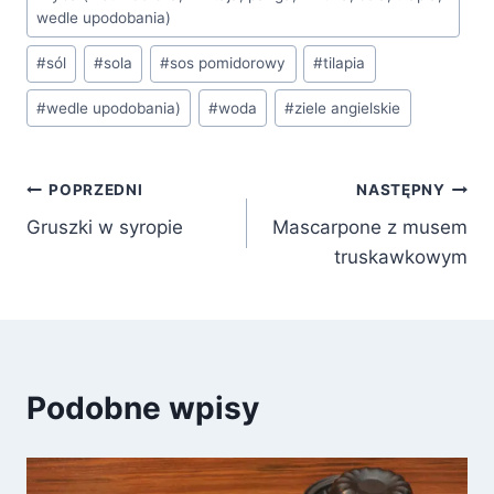
wedle upodobania)
#
sól
#
sola
#
sos pomidorowy
#
tilapia
#
wedle upodobania)
#
woda
#
ziele angielskie
Nawigacja
POPRZEDNI
NASTĘPNY
Gruszki w syropie
Mascarpone z musem
wpisu
truskawkowym
Podobne wpisy