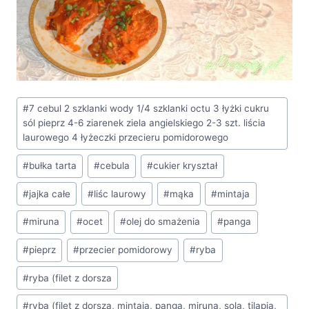
Tagi
#
7 cebul 2 szklanki wody 1/4 szklanki octu 3 łyżki cukru
wpisu:
sól pieprz 4-6 ziarenek ziela angielskiego 2-3 szt. liścia
laurowego 4 łyżeczki przecieru pomidorowego
#
bułka tarta
#
cebula
#
cukier kryształ
#
jajka całe
#
liśc laurowy
#
mąka
#
mintaja
#
miruna
#
ocet
#
olej do smażenia
#
panga
#
pieprz
#
przecier pomidorowy
#
ryba
#
ryba (filet z dorsza
#
ryba (filet z dorsza, mintaja, panga, miruna, sola, tilapia,