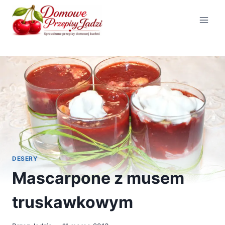
Przejdź
do
treści
DESERY
Mascarpone z musem
truskawkowym