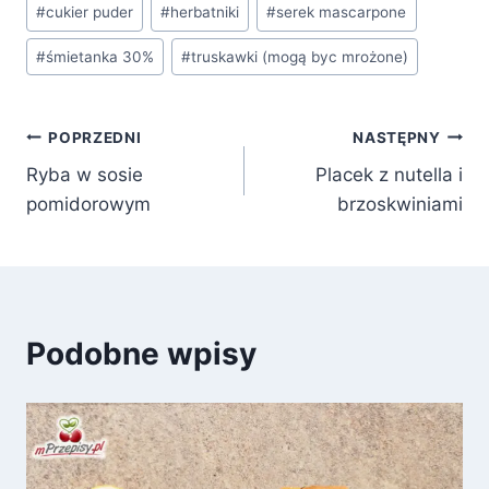
#
cukier puder
#
herbatniki
#
serek mascarpone
wpisu:
#
śmietanka 30%
#
truskawki (mogą byc mrożone)
Nawigacja
POPRZEDNI
NASTĘPNY
Ryba w sosie
Placek z nutella i
wpisu
pomidorowym
brzoskwiniami
Podobne wpisy