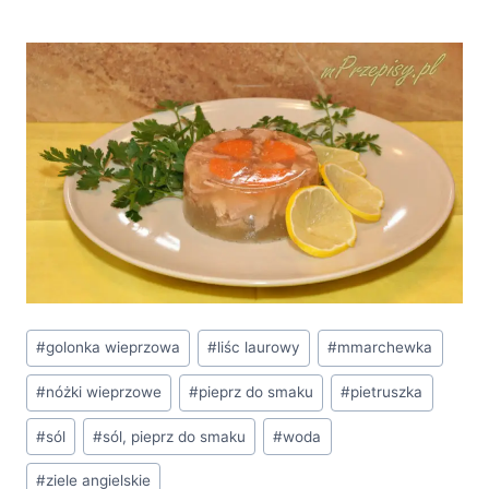
Tagi
#
golonka wieprzowa
#
liśc laurowy
#
mmarchewka
wpisu:
#
nóżki wieprzowe
#
pieprz do smaku
#
pietruszka
#
sól
#
sól, pieprz do smaku
#
woda
#
ziele angielskie