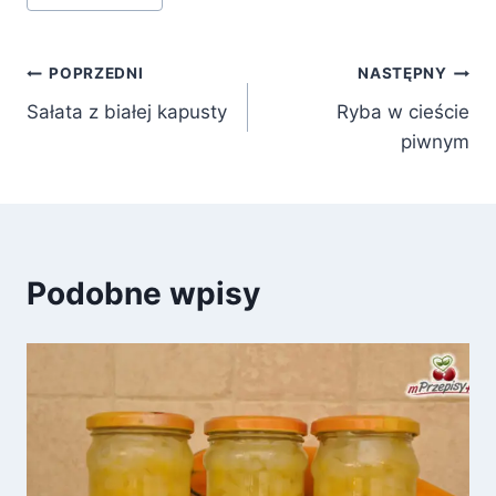
Nawigacja
POPRZEDNI
NASTĘPNY
Sałata z białej kapusty
Ryba w cieście
wpisu
piwnym
Podobne wpisy