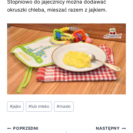
Stopniowo do jajecznicy można dodawać
okruszki chleba, mieszać razem z jajkiem.
Tagi
#
jajko
#
lub mleko
#
masło
wpisu:
Nawigacja
POPRZEDNI
NASTĘPNY