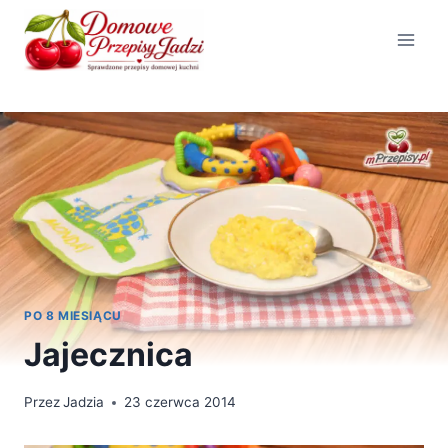
Przejdź
do
treści
PO 8 MIESIĄCU
Jajecznica
Przez
Jadzia
23 czerwca 2014