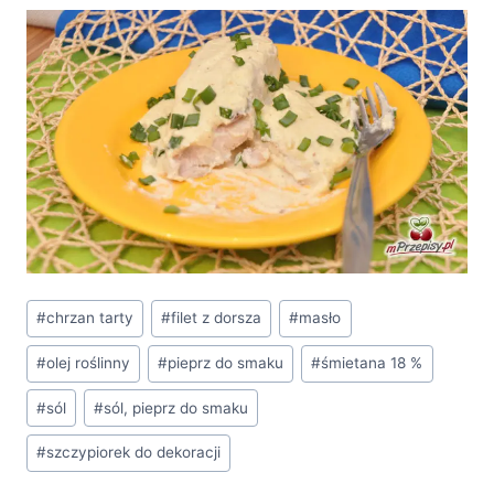
Tagi
#
chrzan tarty
#
filet z dorsza
#
masło
wpisu:
#
olej roślinny
#
pieprz do smaku
#
śmietana 18 %
#
sól
#
sól, pieprz do smaku
#
szczypiorek do dekoracji