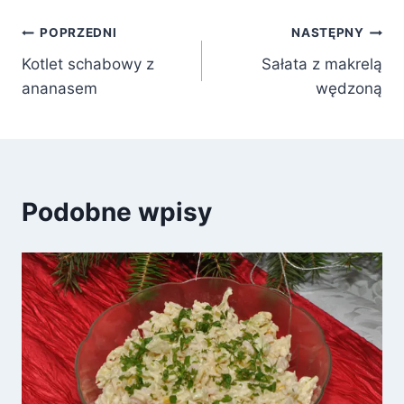
Nawigacja
POPRZEDNI
NASTĘPNY
Kotlet schabowy z
Sałata z makrelą
wpisu
ananasem
wędzoną
Podobne wpisy