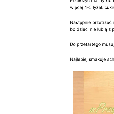
Przełożyć maliny do 
więcej 4-5 łyżek cuk
Następnie przetrzeć 
bo dzieci nie lubią z 
Do przetartego musu,
Najlepiej smakuje sc