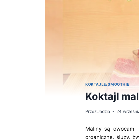
KOKTAJLE/SMOOTHIE
Koktajl ma
Przez
Jadzia
24 wrześni
Maliny są owocami b
organiczne, śluzy, ż