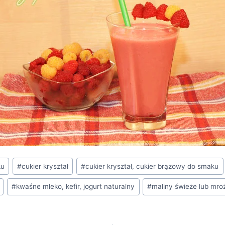
ku
#
cukier kryształ
#
cukier kryształ, cukier brązowy do smaku
#
kwaśne mleko, kefir, jogurt naturalny
#
maliny świeże lub mro