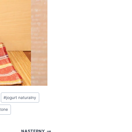
#
jogurt naturalny
żone
NASTĘPNY