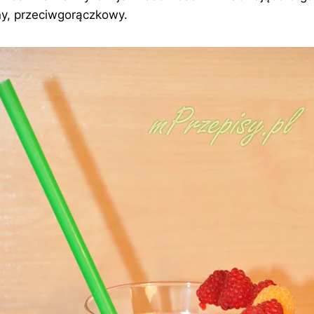
ny, przeciwgorączkowy.