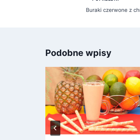
Nawigacja
Buraki czerwone z c
wpisu
Podobne wpisy