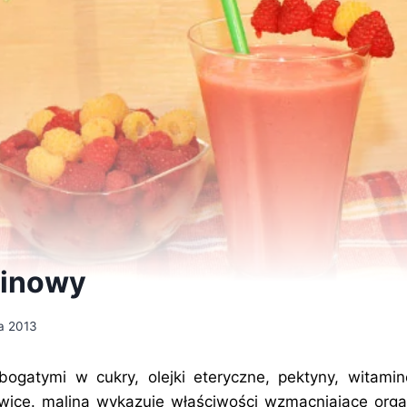
linowy
a 2013
ogatymi w cukry, olejki eteryczne, pektyny, witamin
ywice. malina wykazuje właściwości wzmacniające org