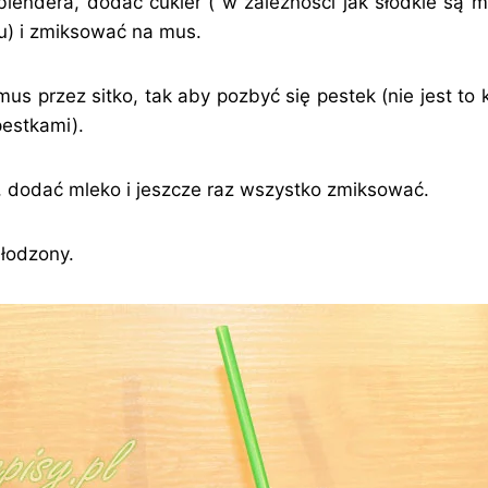
blendera, dodać cukier ( w zależności jak słodkie są ma
ru) i zmiksować na mus.
mus przez sitko, tak aby pozbyć się pestek (nie jest to
pestkami).
 dodać mleko i jeszcze raz wszystko zmiksować.
hłodzony.