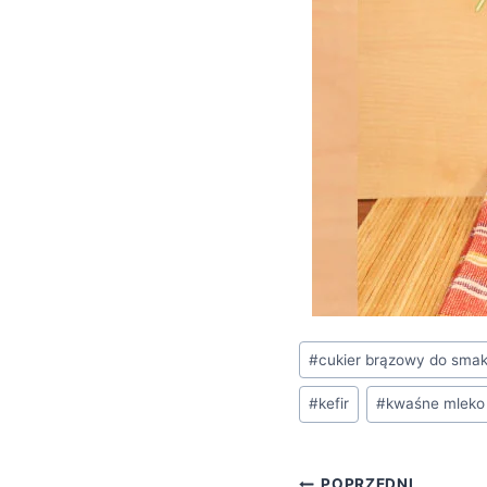
Tagi
#
cukier brązowy do sma
wpisu:
#
kefir
#
kwaśne mleko
POPRZEDNI