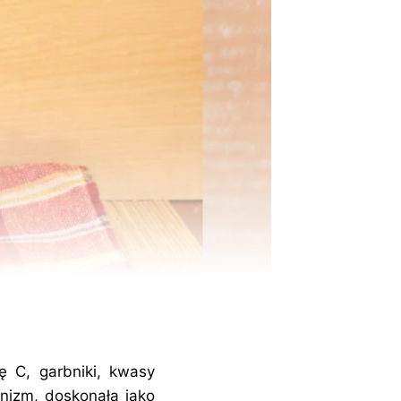
ę C, garbniki, kwasy
anizm, doskonała jako