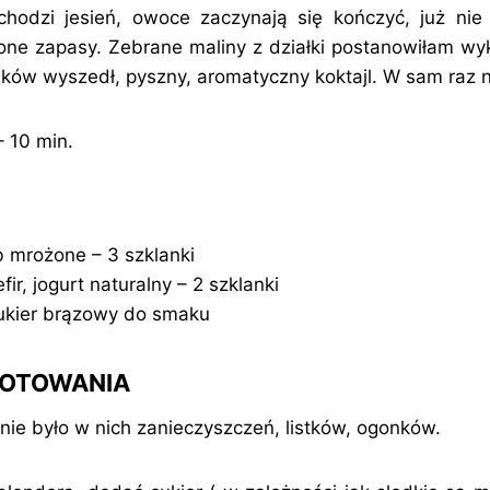
hodzi jesień, owoce zaczynają się kończyć, już nie
e zapasy. Zebrane maliny z działki postanowiłam wyk
ików wyszedł, pyszny, aromatyczny koktajl. W sam raz n
 10 min.
b mrożone – 3 szklanki
ir, jogurt naturalny – 2 szklanki
 cukier brązowy do smaku
GOTOWANIA
nie było w nich zanieczyszczeń, listków, ogonków.