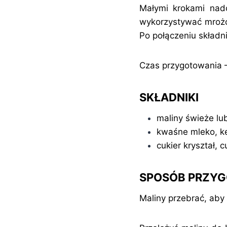
Małymi krokami nadc
wykorzystywać mrożon
Po połączeniu składn
Czas przygotowania –
SKŁADNIKI
maliny świeże lu
kwaśne mleko, kef
cukier kryształ,
SPOSÓB PRZY
Maliny przebrać, aby 