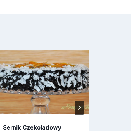
Sernik Czekoladowy
Papryk