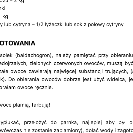
bzu – 2 kg
nki
1 kg
lub cytryna – 1/2 łyżeczki lub sok z połowy cytryny
GOTOWANIA
olek (baldachogron), należy pamiętać przy obierani
dojrzałych, zielonych czerwonych owoców, muszą być
rzałe owoce zawierają najwięcej substancji trujących
k). Do obierania owoców dobrze jest użyć widelca, je
obrałam owoce ręcznie.
woce plamią, farbują!
płukać, przełożyć do garnka, najlepiej aby był
i, wówczas nie zostanie zaplamiony), dolać wody i zago