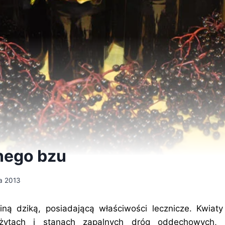
nego bzu
a 2013
liną dziką, posiadającą właściwości lecznicze. Kwi
ieżytach i stanach zapalnych dróg oddechowych, d