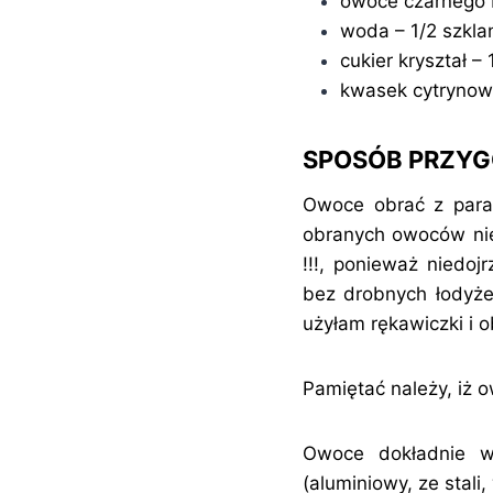
owoce czarnego 
woda – 1/2 szkla
cukier kryształ – 
kwasek cytrynowy 
SPOSÓB PRZY
Owoce obrać z paras
obranych owoców nie
!!!, ponieważ niedoj
bez drobnych łodyże
użyłam rękawiczki i 
Pamiętać należy, iż o
Owoce dokładnie wy
(aluminiowy, ze stal