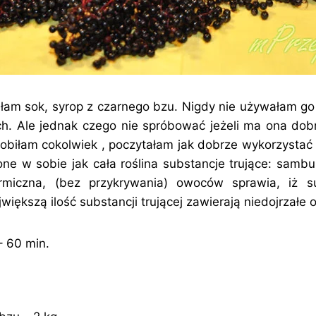
iłam sok, syrop z czarnego bzu. Nigdy nie używałam g
ch. Ale jednak czego nie spróbować jeżeli ma ona dob
obiłam cokolwiek , poczytałam jak dobrze wykorzysta
ne w sobie jak cała roślina substancje trujące: samb
miczna, (bez przykrywania) owoców sprawia, iż su
większą ilość substancji trującej zawierają niedojrzałe
– 60 min.