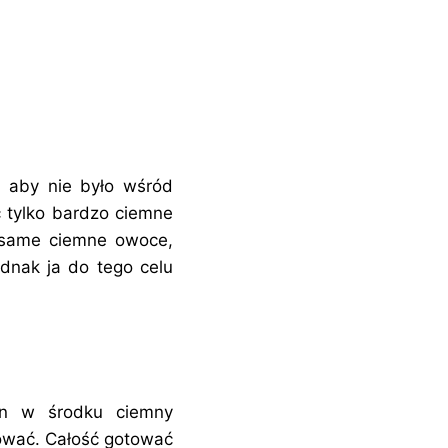
u aby nie było wśród
 tylko bardzo ciemne
, (same ciemne owoce,
dnak ja do tego celu
 on w środku ciemny
tować. Całość gotować