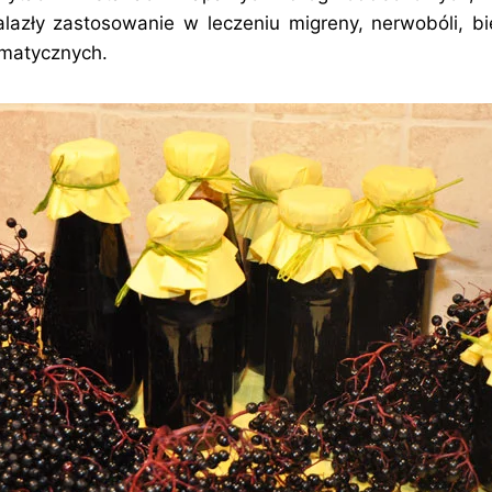
lazły zastosowanie w leczeniu migreny, nerwobóli, b
umatycznych.