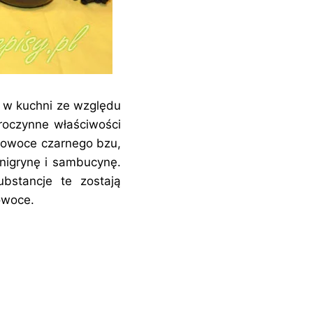
o w kuchni ze względu
roczynne właściwości
ć owoce czarnego bzu,
unigrynę i sambucynę.
bstancje te zostają
 owoce.