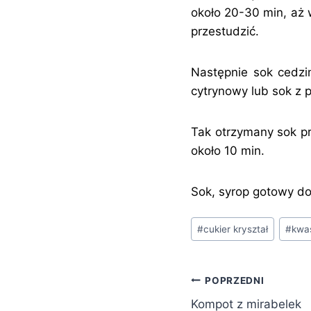
około 20-30 min, aż 
przestudzić.
Następnie sok cedzi
cytrynowy lub sok z p
Tak otrzymany sok pr
około 10 min.
Sok, syrop gotowy do
Tagi
#
cukier kryształ
#
kwa
wpisu:
Nawigacja
POPRZEDNI
Kompot z mirabelek