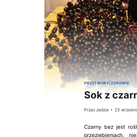
PRZETWORY
|
ZDROWIE
Sok z czar
Przez
Jadzia
23 wrześni
Czarny bez jest roś
przeziębieniach, n