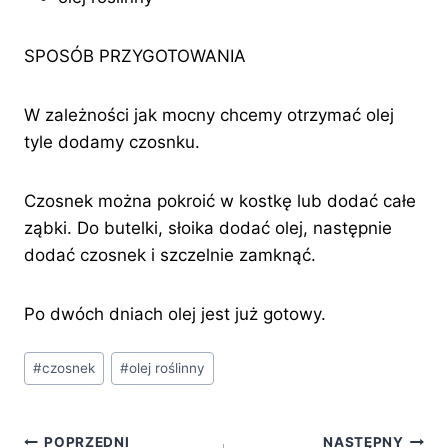
SPOSÓB PRZYGOTOWANIA
W zależności jak mocny chcemy otrzymać olej
tyle dodamy czosnku.
Czosnek można pokroić w kostkę lub dodać całe
ząbki. Do butelki, słoika dodać olej, następnie
dodać czosnek i szczelnie zamknąć.
Po dwóch dniach olej jest już gotowy.
Tagi
#
czosnek
#
olej roślinny
wpisu:
Nawigacja
POPRZEDNI
NASTĘPNY