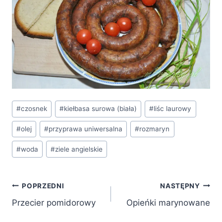
Tagi
#
czosnek
#
kiełbasa surowa (biała)
#
liśc laurowy
wpisu:
#
olej
#
przyprawa uniwersalna
#
rozmaryn
#
woda
#
ziele angielskie
Nawigacja
POPRZEDNI
NASTĘPNY
Przecier pomidorowy
Opieńki marynowane
wpisu