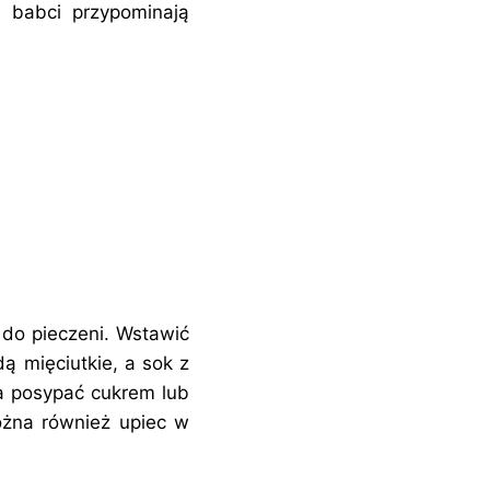
j babci przypominają
 do pieczeni. Wstawić
ą mięciutkie, a sok z
na posypać cukrem lub
żna również upiec w