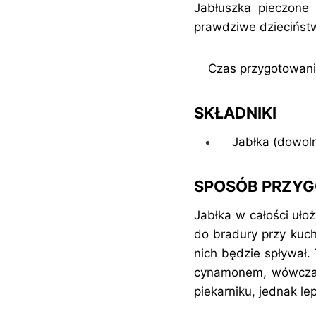
Jabłuszka pieczone 
prawdziwe dzieciństw
Czas przygotowania
SKŁADNIKI
Jabłka (dowolny
SPOSÓB PRZY
Jabłka w całości uło
do bradury przy kuch
nich będzie spływał.
cynamonem, wówczas
piekarniku, jednak le