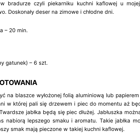
w bradurze czyli piekarniku kuchni kaflowej u moje
o. Doskonały deser na zimowe i chłodne dni.
 – 20 min.
 gatunek) – 6 szt.
GOTOWANIA
żyć na blaszce wyłożonej folią aluminiową lub papierem
ni w której pali się drzewem i piec do momentu aż będ
 Twardsze jabłka będą się piec dłużej. Jabłuszka moż
 nabiorą lepszego smaku i aromatu. Takie jabłka mo
pszy smak mają pieczone w takiej kuchni kaflowej.