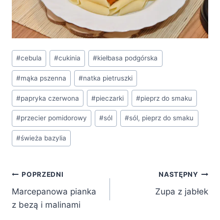
Tagi
#
cebula
#
cukinia
#
kiełbasa podgórska
wpisu:
#
mąka pszenna
#
natka pietruszki
#
papryka czerwona
#
pieczarki
#
pieprz do smaku
#
przecier pomidorowy
#
sól
#
sól, pieprz do smaku
#
świeża bazylia
Nawigacja
POPRZEDNI
NASTĘPNY
Marcepanowa pianka
Zupa z jabłek
wpisu
z bezą i malinami