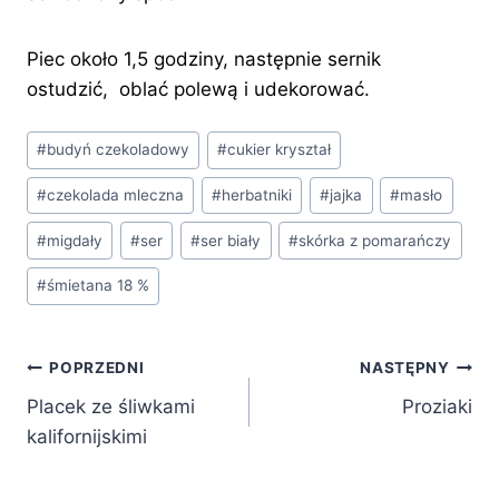
Piec około 1,5 godziny, następnie sernik
ostudzić, oblać polewą i udekorować.
Tagi
#
budyń czekoladowy
#
cukier kryształ
wpisu:
#
czekolada mleczna
#
herbatniki
#
jajka
#
masło
#
migdały
#
ser
#
ser biały
#
skórka z pomarańczy
#
śmietana 18 %
Nawigacja
POPRZEDNI
NASTĘPNY
Placek ze śliwkami
Proziaki
wpisu
kalifornijskimi