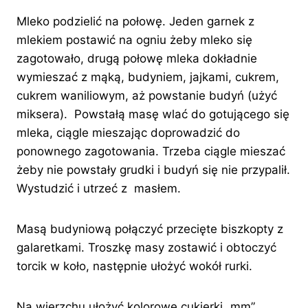
Mleko podzielić na połowę. Jeden garnek z
mlekiem postawić na ogniu żeby mleko się
zagotowało, drugą połowę mleka dokładnie
wymieszać z mąką, budyniem, jajkami, cukrem,
cukrem waniliowym, aż powstanie budyń (użyć
miksera). Powstałą masę wlać do gotującego się
mleka, ciągle mieszając doprowadzić do
ponownego zagotowania. Trzeba ciągle mieszać
żeby nie powstały grudki i budyń się nie przypalił.
Wystudzić i utrzeć z masłem.
Masą budyniową połączyć przecięte biszkopty z
galaretkami. Troszkę masy zostawić i obtoczyć
torcik w koło, następnie ułożyć wokół rurki.
Na wierzchu ułożyć kolorowe cukierki „mm”.