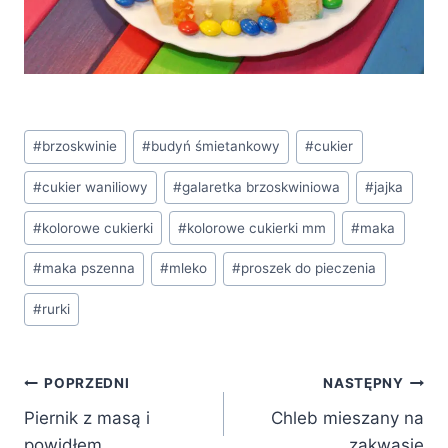
Tagi
#
brzoskwinie
#
budyń śmietankowy
#
cukier
wpisu:
#
cukier waniliowy
#
galaretka brzoskwiniowa
#
jajka
#
kolorowe cukierki
#
kolorowe cukierki mm
#
maka
#
maka pszenna
#
mleko
#
proszek do pieczenia
#
rurki
Nawigacja
POPRZEDNI
NASTĘPNY
Piernik z masą i
Chleb mieszany na
wpisu
powidłem
zakwasie