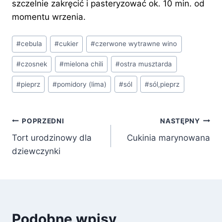
szczelnie zakręcić i pasteryzować ok. 10 min. od
momentu wrzenia.
Tagi
#
cebula
#
cukier
#
czerwone wytrawne wino
wpisu:
#
czosnek
#
mielona chili
#
ostra musztarda
#
pieprz
#
pomidory (lima)
#
sól
#
sól,pieprz
Nawigacja
POPRZEDNI
NASTĘPNY
Tort urodzinowy dla
Cukinia marynowana
wpisu
dziewczynki
Podobne wpisy