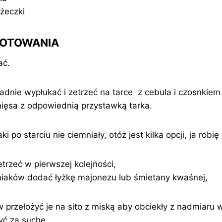
yżeczki
GOTOWANIA
ać.
ładnie wypłukać i zetrzeć na tarce z cebula i czosnkie
ięsa z odpowiednią przystawką tarka.
i po starciu nie ciemniały, otóż jest kilka opcji, ja robi
rzeć w pierwszej kolejności,
aków dodać łyżkę majonezu lub śmietany kwaśnej,
w przełożyć je na sito z miską aby obciekły z nadmiaru
yć za suche.