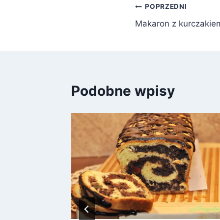
Nawigacja
POPRZEDNI
Makaron z kurczakie
wpisu
Podobne wpisy