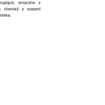
hrupiące, smaczne z
k również z sosami
mleka.