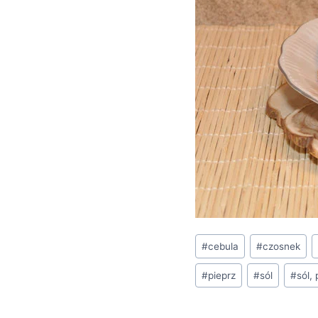
Tagi
#
cebula
#
czosnek
wpisu:
#
pieprz
#
sól
#
sól, 