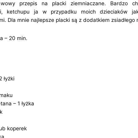
awowy przepis na placki ziemniaczane. Bardzo c
ki, ketchupu ja w przypadku moich dzieciaków ja
i. Dla mnie najlepsze placki są z dodatkiem zsiadłego 
 – 20 min.
 łyżki
 smaku
tana – 1 łyżka
k
lub koperek
ka