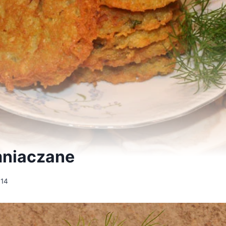
mniaczane
014