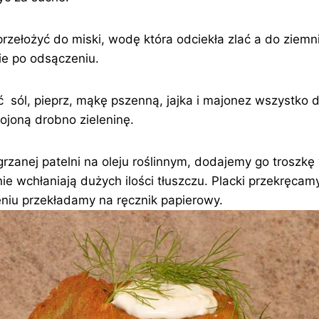
przełożyć do miski, wodę która odciekła zlać a do ziem
ie po odsączeniu.
sól, pieprz, mąkę pszenną, jajka i majonez wszystko 
ojoną drobno zieleninę.
grzanej patelni na oleju roślinnym, dodajemy go troszk
 nie wchłaniają dużych ilości tłuszczu. Placki przekręcam
niu przekładamy na ręcznik papierowy.