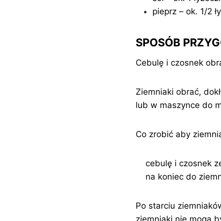
pieprz – ok. 1/2 ł
SPOSÓB PRZY
Cebulę i czosnek obr
Ziemniaki obrać, dok
lub w maszynce do m
Co zrobić aby ziemniak
cebulę i czosnek zet
na koniec do ziemni
Po starciu ziemniakó
ziemniaki nie mogą b