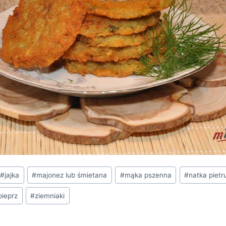
#
jajka
#
majonez lub śmietana
#
mąka pszenna
#
natka pietr
pieprz
#
ziemniaki