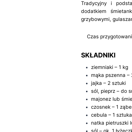
Tradycyjny i podst
dodatkiem śmietan
grzybowymi, gulaszam
Czas przygotowania
SKŁADNIKI
ziemniaki – 1 kg
mąka pszenna – 2
jajka – 2 sztuki
sól, pieprz – do
majonez lub śmie
czosnek – 1 ząbe
cebula – 1 sztuka
natka pietruszki 
sól – ok. 1 łyżecz