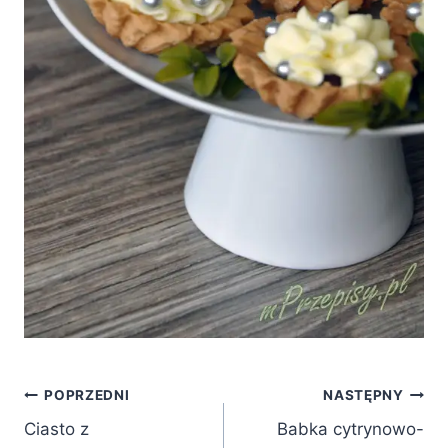
Nawigacja
POPRZEDNI
NASTĘPNY
Ciasto z
Babka cytrynowo-
wpisu