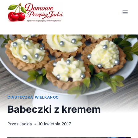
Przejdź
do
treści
CIASTECZKA
|
WIELKANOC
Babeczki z kremem
Przez
Jadzia
10 kwietnia 2017