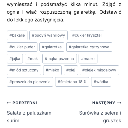
wymieszać i podsmażyć kilka minut. Zdjąć z
ognia i wlać rozpuszczoną galaretkę. Odstawić
do lekkiego zastygnięcia.
Tagi
#
bakalie
#
budyń waniliowy
#
cukier kryształ
wpisu:
#
cukier puder
#
galaretka
#
galaretka cytrynowa
#
jajka
#
mak
#
mąka pszenna
#
masło
#
miód sztuczny
#
mleko
#
olej
#
olejek migdałowy
#
proszek do pieczenia
#
śmietana 18 %
#
wódka
Nawigacja
POPRZEDNI
NASTĘPNY
Sałata z paluszkami
Surówka z selera i
wpisu
surimi
gruszek