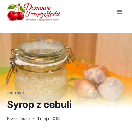
Przejdź
do
treści
ZDROWIE
Syrop z cebuli
Przez
Jadzia
6 maja 2013