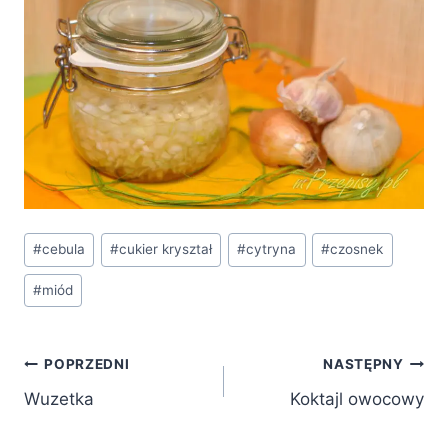
Tagi
#
cebula
#
cukier kryształ
#
cytryna
#
czosnek
wpisu:
#
miód
Nawigacja
POPRZEDNI
NASTĘPNY
Wuzetka
Koktajl owocowy
wpisu