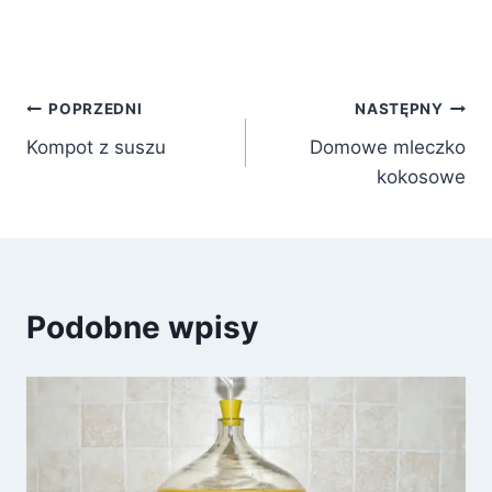
Nawigacja
POPRZEDNI
NASTĘPNY
Kompot z suszu
Domowe mleczko
wpisu
kokosowe
Podobne wpisy