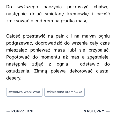
Do wyższego naczynia pokruszyć chałwę,
następnie dolać śmietanę kremówkę i całość
zmiksować blenderem na gładką masę.
Całość przestawić na palnik i na małym ogniu
podgrzewać, doprowadzić do wrzenia cały czas
mieszając ponieważ masa lubi się przypalać.
Pogotować do momentu aż mas a zgęstnieje,
następnie zdjąć z ognia i odstawić do
ostudzenia. Zimną polewą dekorować ciasta,
desery.
Tagi
#
chałwa waniliowa
#
śmietana kremówka
wpisu:
Nawigacja
POPRZEDNI
NASTĘPNY