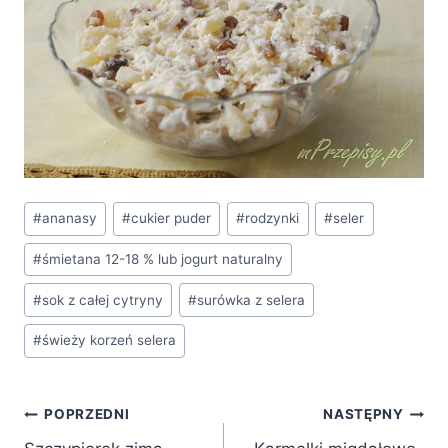
Tagi
#
ananasy
#
cukier puder
#
rodzynki
#
seler
wpisu:
#
śmietana 12-18 % lub jogurt naturalny
#
sok z całej cytryny
#
surówka z selera
#
świeży korzeń selera
Nawigacja
POPRZEDNI
NASTĘPNY