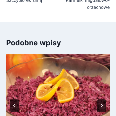
Szczypiorek zimą
Karmelki migdałowo-
wpisu
orzechowe
Podobne wpisy