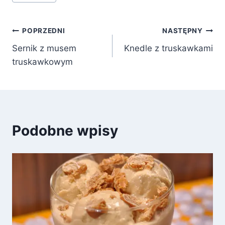
Nawigacja
POPRZEDNI
NASTĘPNY
Sernik z musem
Knedle z truskawkami
wpisu
truskawkowym
Podobne wpisy