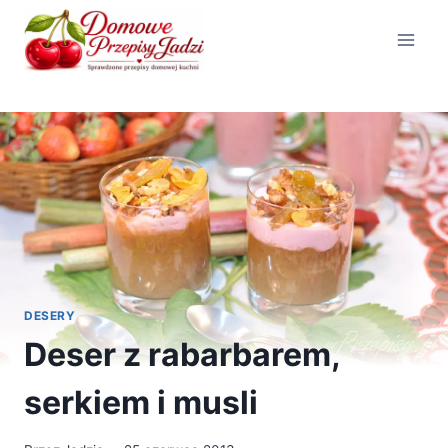
Przejdź
do
treści
DESERY
Deser z rabarbarem,
serkiem i musli