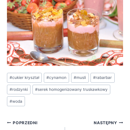
Tagi
#
cukier kryształ
#
cynamon
#
musli
#
rabarbar
wpisu:
#
rodzynki
#
serek homogenizowany truskawkowy
#
woda
Nawigacja
POPRZEDNI
NASTĘPNY