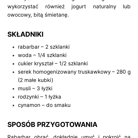
wykorzystać również jogurt naturalny lub
owocowy, bitą śmietanę.
SKŁADNIKI
rabarbar – 2 szklanki
woda – 1/4 szklanki
cukier kryształ – 1/2 szklanki
serek homogenizowany truskawkowy – 280 g
(2 małe kubki)
musli – 3 łyżki
rodzynki – 1 łyżka
cynamon – do smaku
SPOSÓB PRZYGOTOWANIA
Rabarbar obrać, dokładnie umyć i pokroić na