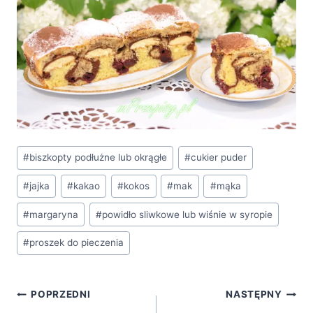
Tagi
#
biszkopty podłużne lub okrągłe
#
cukier puder
wpisu:
#
jajka
#
kakao
#
kokos
#
mak
#
mąka
#
margaryna
#
powidło sliwkowe lub wiśnie w syropie
#
proszek do pieczenia
Nawigacja
POPRZEDNI
NASTĘPNY