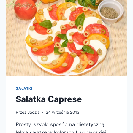
SAŁATKI
Sałatka Caprese
Przez
Jadzia
24 września 2013
Prosty, szybki sposób na dietetyczną,
lekka sałatkę w kolorach flagi włoskiej.