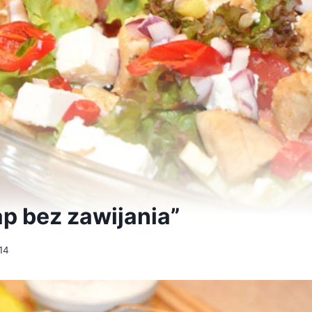
ap bez zawijania”
14