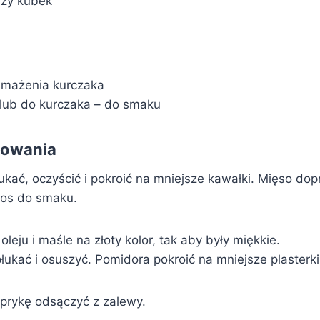
uży kubek
 smażenia kurczaka
lub do kurczaka – do smaku
towania
ukać, oczyścić i pokroić na mniejsze kawałki. Mięso dop
os do smaku.
eju i maśle na złoty kolor, tak aby były miękkie.
ukać i osuszyć. Pomidora pokroić na mniejsze plasterki
aprykę odsączyć z zalewy.