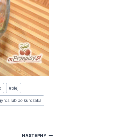
o
#
olej
yros lub do kurczaka
NASTĘPNY