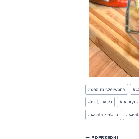
Tagi
#
cebula czerwona
#
c
wpisu:
#
olej, masło
#
papryczk
#
sałata zielona
#
sałat
POPRZEDNI