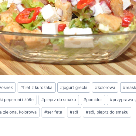
zosnek
#
filet z kurczaka
#
jogurt grecki
#
kolorowa
#
masł
i peperoni i żółte
#
pieprz do smaku
#
pomidor
#
przyprawa g
a zielona, kolorowa
#
ser feta
#
sól
#
sól, pieprz do smaku