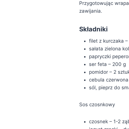
Przygotowując wrapa c
zawijania.
Składniki
filet z kurczaka –
sałata zielona ko
papryczki peperoni
ser feta – 200 g
pomidor – 2 sztuk
cebula czerwona 
sól, pieprz do s
Sos czosnkowy
czosnek – 1-2 zą