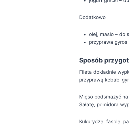
jogurt grecki – d
Dodatkowo
olej, masło – do
przyprawa gyros 
Sposób przygo
Fileta dokładnie wypł
przyprawą kebab-gyr
Mięso podsmażyć na ol
Sałatę, pomidora wypł
Kukurydzę, fasolę, p