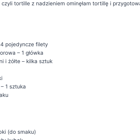
zyli tortille z nadzieniem ominęłam tortillę i przygoto
 4 pojedyncze filety
lorowa – 1 główka
 i żółte – kilka sztuk
i
– 1 sztuka
maku
bki (do smaku)