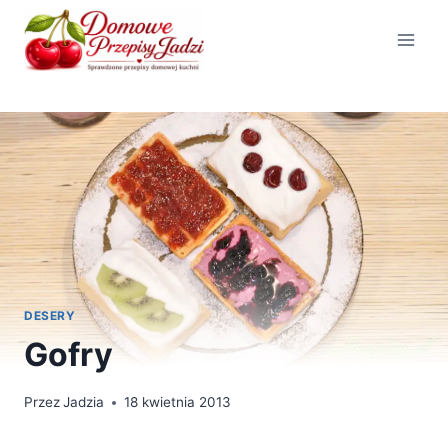
Przejdź
do
treści
DESERY
Gofry
Przez
Jadzia
18 kwietnia 2013