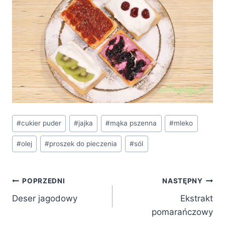
Tagi
#
cukier puder
#
jajka
#
mąka pszenna
#
mleko
wpisu:
#
olej
#
proszek do pieczenia
#
sól
Nawigacja
POPRZEDNI
NASTĘPNY
Deser jagodowy
Ekstrakt
wpisu
pomarańczowy