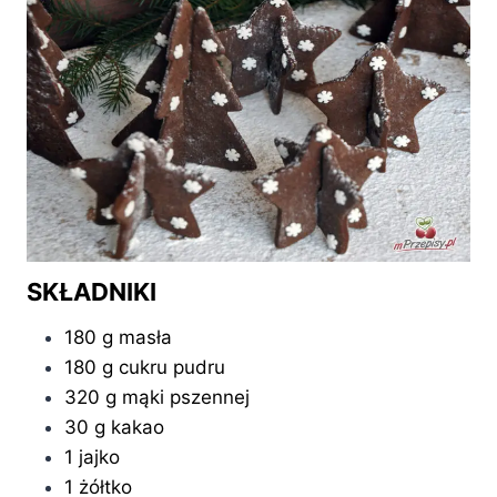
SKŁADNIKI
180 g masła
180 g cukru pudru
320 g mąki pszennej
30 g kakao
1 jajko
1 żółtko