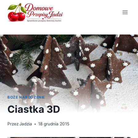
Przejdź
do
treści
BOŻE NARODZENIE
Ciastka 3D
Przez
Jadzia
18 grudnia 2015