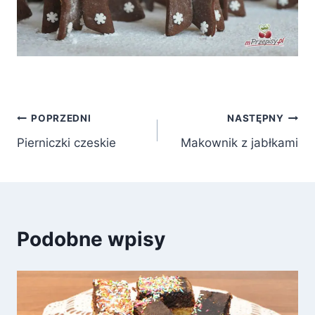
Nawigacja
POPRZEDNI
NASTĘPNY
Pierniczki czeskie
Makownik z jabłkami
wpisu
Podobne wpisy