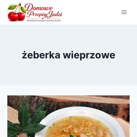
Przejdź
do
treści
żeberka wieprzowe