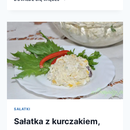
Z
KURCZAKIEM
I
MARYNOWANYMI
PIECZARKAMI
SAŁATKI
Sałatka z kurczakiem,