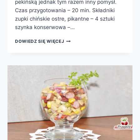
pekińską jednak tym razem inny pomysł.
Czas przygotowania – 20 min. Składniki
zupki chińskie ostre, pikantne – 4 sztuki
szynka konserwowa –…
SAŁATA
DOWIEDZ SIĘ WIĘCEJ
Z
ZUPEK
CHIŃSKICH