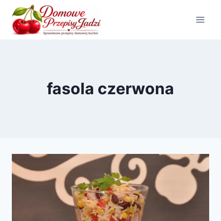
Przejdź
do
treści
fasola czerwona