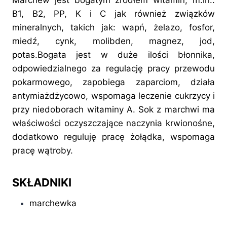
Marchew jest bogatym źródłem witamin, m.in.:
B1, B2, PP, K i C jak również związków
mineralnych, takich jak: wapń, żelazo, fosfor,
miedź, cynk, molibden, magnez, jod,
potas.Bogata jest w duże ilości błonnika,
odpowiedzialnego za regulację pracy przewodu
pokarmowego, zapobiega zaparciom, działa
antymiażdżycowo, wspomaga leczenie cukrzycy i
przy niedoborach witaminy A. Sok z marchwi ma
właściwości oczyszczające naczynia krwionośne,
dodatkowo reguluję pracę żołądka, wspomaga
pracę wątroby.
SKŁADNIKI
marchewka