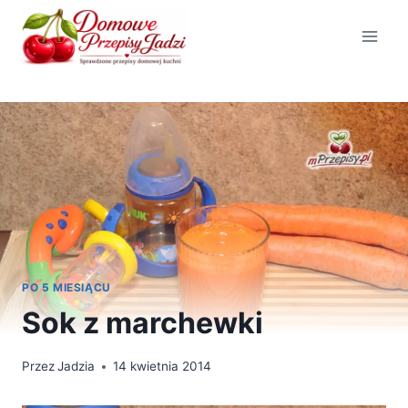
Przejdź
do
treści
PO 5 MIESIĄCU
Sok z marchewki
Przez
Jadzia
14 kwietnia 2014