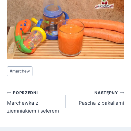
Tagi
#
marchew
wpisu:
Nawigacja
POPRZEDNI
NASTĘPNY
Marchewka z
Pascha z bakaliami
wpisu
ziemniakiem i selerem