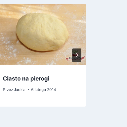
Ciasto na pierogi
Wesoły
Przez
Jadzia
6 lutego 2014
Przez
Jadz