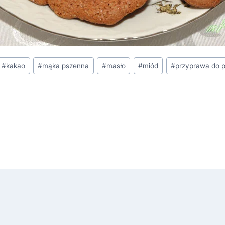
#
kakao
#
mąka pszenna
#
masło
#
miód
#
przyprawa do p