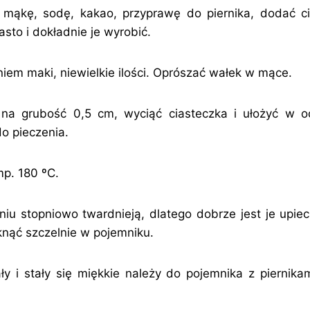
ć mąkę, sodę, kakao, przyprawę do piernika, dodać ci
asto i dokładnie je wyrobić.
m maki, niewielkie ilości. Oprószać wałek w mące.
 na grubość 0,5 cm, wyciąć ciasteczka i ułożyć w o
o pieczenia.
mp. 180 ºC.
eniu stopniowo twardnieją, dlatego dobrze jest je upi
nąć szczelnie w pojemniku.
ły i stały się miękkie należy do pojemnika z piernika