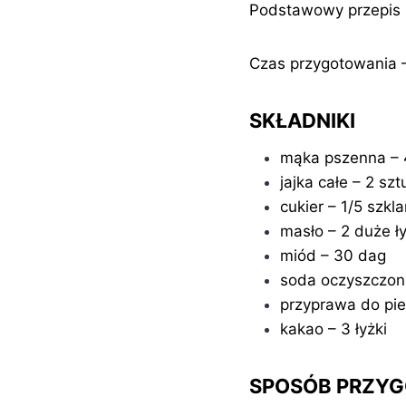
Podstawowy przepis n
Czas przygotowania 
SKŁADNIKI
mąka pszenna – 4
jajka całe – 2 szt
cukier – 1/5 szkla
masło – 2 duże ły
miód – 30 dag
soda oczyszczona
przyprawa do pie
kakao – 3 łyżki
SPOSÓB PRZY