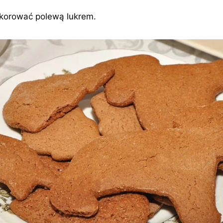
ekorować polewą lukrem.