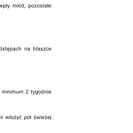
epły miód, pozostałe
dstępach na blaszce
ec minimum 2 tygodnie
mi włożyć pół świeżej