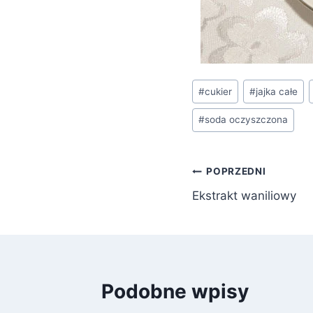
Tagi
#
cukier
#
jajka całe
wpisu:
#
soda oczyszczona
Nawigacja
POPRZEDNI
Ekstrakt waniliowy
wpisu
Podobne wpisy