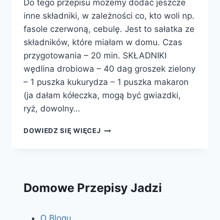
Do tego przepisu możemy dodać jeszcze
inne składniki, w zależności co, kto woli np.
fasole czerwoną, cebulę. Jest to sałatka ze
składników, które miałam w domu. Czas
przygotowania – 20 min. SKŁADNIKI
wędlina drobiowa – 40 dag groszek zielony
– 1 puszka kukurydza – 1 puszka makaron
(ja dałam kółeczka, mogą być gwiazdki,
ryż, dowolny…
SAŁATKA
DOWIEDZ SIĘ WIĘCEJ
Z
MAKARONEM
Domowe Przepisy Jadzi
O Blogu