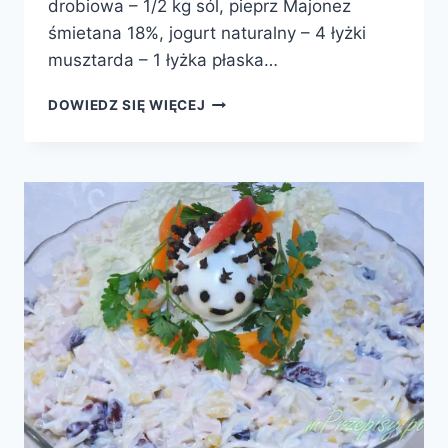
drobiowa – 1/2 kg sól, pieprz Majonez
śmietana 18%, jogurt naturalny – 4 łyżki
musztarda – 1 łyżka płaska…
SAŁATA
DOWIEDZ SIĘ WIĘCEJ
Z
ZUPEK
CHIŃSKICH