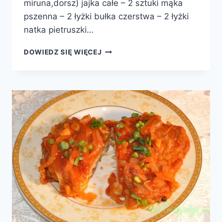
miruna,dorsz) jajka całe – 2 sztuki mąka
pszenna – 2 łyżki bułka czerstwa – 2 łyżki
natka pietruszki…
KOTLETY
DOWIEDZ SIĘ WIĘCEJ
Z
RYBY